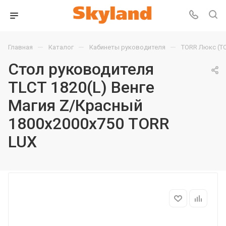
—
—
—
Главная
Каталог
Кабинеты руководителя
TORR Люкс (T
Стол руководителя
TLCT 1820(L) Венге
Магия Z/Красный
1800х2000х750 TORR
LUX