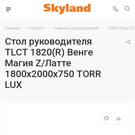
—
—
—
Главная
Каталог
Кабинеты руководителя
TORR Люкс (T
Стол руководителя
TLCT 1820(R) Венге
Магия Z/Латте
1800х2000х750 TORR
LUX