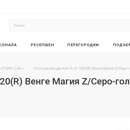
РСОНАЛА
РЕСЕПШЕН
ПЕРЕГОРОДКИ
ПОДЪЕ
—
 (TORR LUX)
Стол руководителя TLCT 1820(R) Венге Магия Z/Серо-
20(R) Венге Магия Z/Серо-го