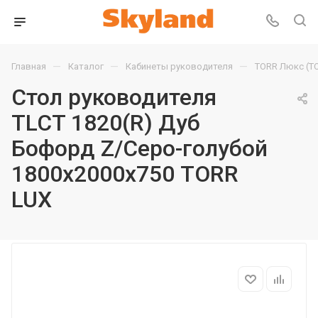
—
—
—
Главная
Каталог
Кабинеты руководителя
TORR Люкс (T
Стол руководителя
TLCT 1820(R) Дуб
Бофорд Z/Серо-голубой
1800х2000х750 TORR
LUX