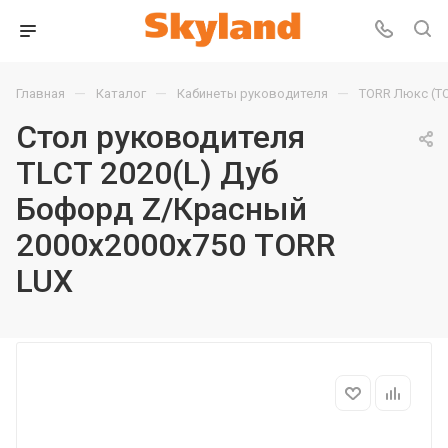
—
—
—
Главная
Каталог
Кабинеты руководителя
TORR Люкс (T
Стол руководителя
TLCT 2020(L) Дуб
Бофорд Z/Красный
2000х2000х750 TORR
LUX