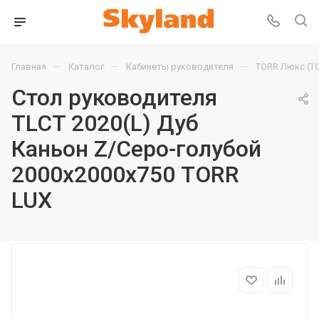
—
—
—
Главная
Каталог
Кабинеты руководителя
TORR Люкс (T
Стол руководителя
TLCT 2020(L) Дуб
Каньон Z/Серо-голубой
2000х2000х750 TORR
LUX