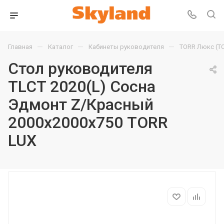
—
—
—
Главная
Каталог
Кабинеты руководителя
TORR Люкс (T
Стол руководителя
TLCT 2020(L) Сосна
Эдмонт Z/Красный
2000х2000х750 TORR
LUX