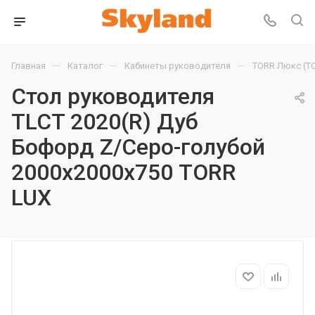
—
—
—
Главная
Каталог
Кабинеты руководителя
TORR Люкс (T
Стол руководителя
TLCT 2020(R) Дуб
Бофорд Z/Серо-голубой
2000х2000х750 TORR
LUX