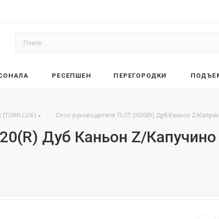
РСОНАЛА
РЕСЕПШЕН
ПЕРЕГОРОДКИ
ПОДЪЕ
—
 (TORR LUX)
Стол руководителя TLCT 2020(R) Дуб Каньон Z/Капуч
020(R) Дуб Каньон Z/Капучин