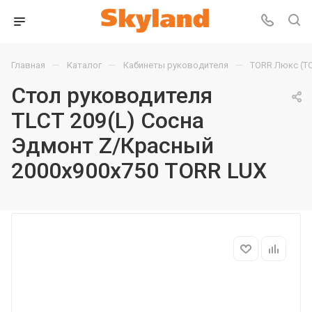
—
—
—
Главная
Каталог
Кабинеты руководителя
TORR Люкс (T
Стол руководителя
TLCT 209(L) Сосна
Эдмонт Z/Красный
2000х900х750 TORR LUX