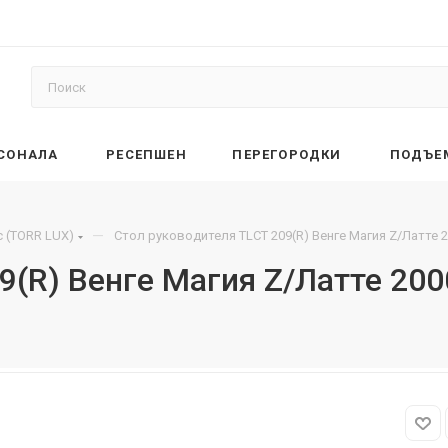
РСОНАЛА
РЕСЕПШЕН
ПЕРЕГОРОДКИ
ПОДЪЕ
—
 (TORR LUX)
Стол руководителя TLCT 209(R) Венге Магия Z/Латте 
9(R) Венге Магия Z/Латте 20