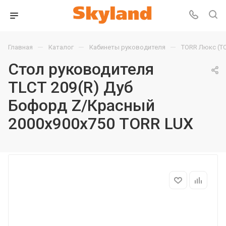
—
—
—
Главная
Каталог
Кабинеты руководителя
TORR Люкс (T
Стол руководителя
TLCT 209(R) Дуб
Бофорд Z/Красный
2000х900х750 TORR LUX