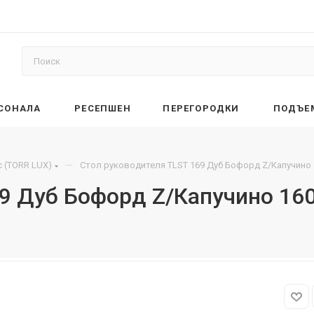
РСОНАЛА
РЕСЕПШЕН
ПЕРЕГОРОДКИ
ПОДЪЕ
—
 (TORR LUX)
Стол руководителя TLST 169 Дуб Бофорд Z/Капучино 
69 Дуб Бофорд Z/Капучино 16