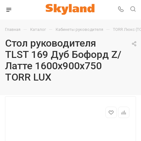
—
—
—
Главная
Каталог
Кабинеты руководителя
TORR Люкс (T
Стол руководителя
TLST 169 Дуб Бофорд Z/
Латте 1600х900х750
TORR LUX