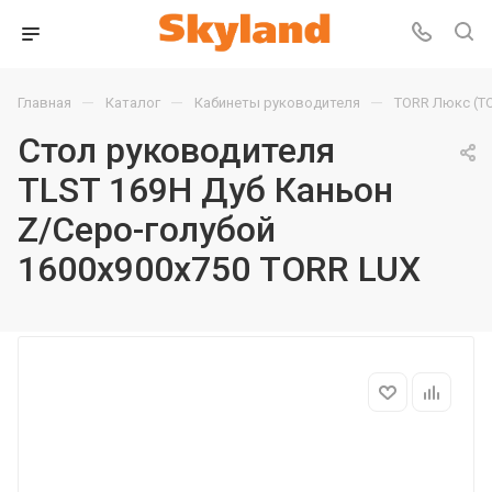
—
—
—
Главная
Каталог
Кабинеты руководителя
TORR Люкс (T
Стол руководителя
TLST 169H Дуб Каньон
Z/Серо-голубой
1600х900х750 TORR LUX