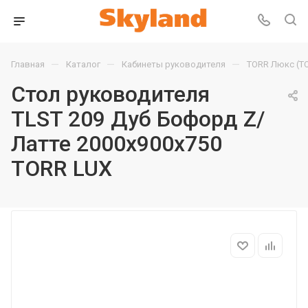
—
—
—
Главная
Каталог
Кабинеты руководителя
TORR Люкс (T
Стол руководителя
TLST 209 Дуб Бофорд Z/
Латте 2000х900х750
TORR LUX