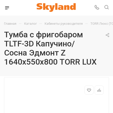
—
—
—
Главная
Каталог
Кабинеты руководителя
TORR Люкс (T
Тумба с фригобаром
TLTF-3D Капучино/
Сосна Эдмонт Z
1640х550х800 TORR LUX