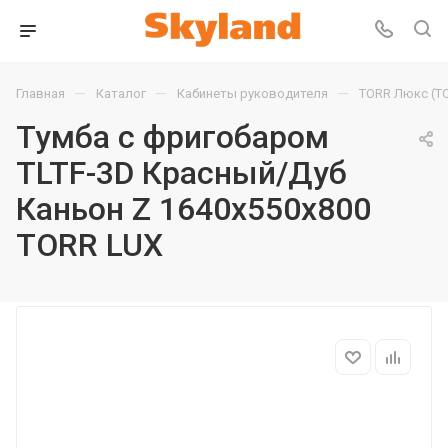
—
—
—
Главная
Каталог
Кабинеты руководителя
TORR Люкс (T
Тумба с фригобаром
TLTF-3D Красный/Дуб
Каньон Z 1640х550х800
TORR LUX