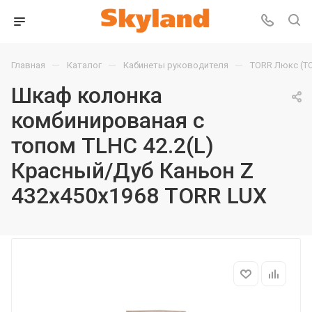
—
—
—
Главная
Каталог
Кабинеты руководителя
TORR Люкс (T
Шкаф колонка
комбинированая с
топом TLHC 42.2(L)
Красный/Дуб Каньон Z
432х450х1968 TORR LUX