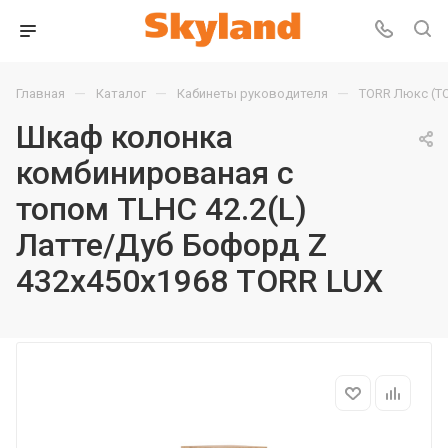
—
—
—
Главная
Каталог
Кабинеты руководителя
TORR Люкс (T
Шкаф колонка
комбинированая с
топом TLHC 42.2(L)
Латте/Дуб Бофорд Z
432х450х1968 TORR LUX