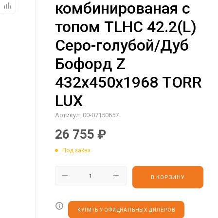
комбинированая с
топом TLHC 42.2(L)
Серо-голубой/Дуб
Бофорд Z
432х450х1968 TORR
LUX
Артикул:
00-07150657
26 755
₽
Под заказ
В КОРЗИНУ
КУПИТЬ У ОФИЦИАЛЬНЫХ ДИЛЕРОВ