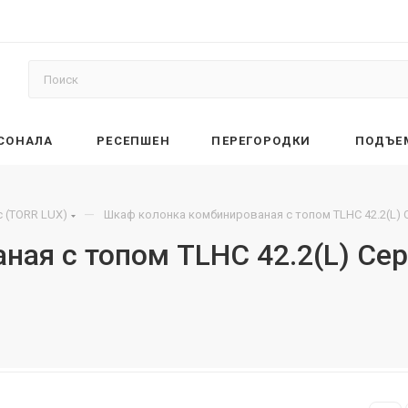
РСОНАЛА
РЕСЕПШЕН
ПЕРЕГОРОДКИ
ПОДЪЕ
—
 (TORR LUX)
Шкаф колонка комбинированая с топом TLHC 42.2(L) 
ная с топом TLHC 42.2(L) Се