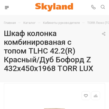
—
—
—
Главная
Каталог
Кабинеты руководителя
TORR Люкс (T
Шкаф колонка
комбинированая с
топом TLHC 42.2(R)
Красный/Дуб Бофорд Z
432х450х1968 TORR LUX