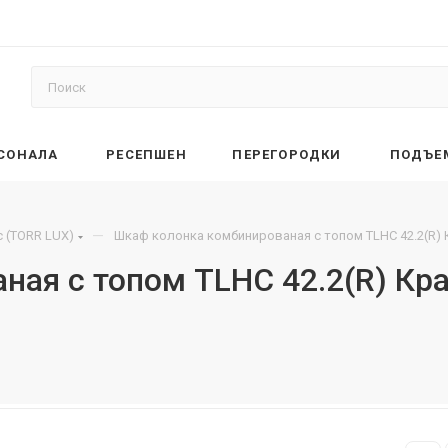
РСОНАЛА
РЕСЕПШЕН
ПЕРЕГОРОДКИ
ПОДЪЕ
—
 (TORR LUX)
Шкаф колонка комбинированая с топом TLHC 42.2(R)
ная с топом TLHC 42.2(R) Кр