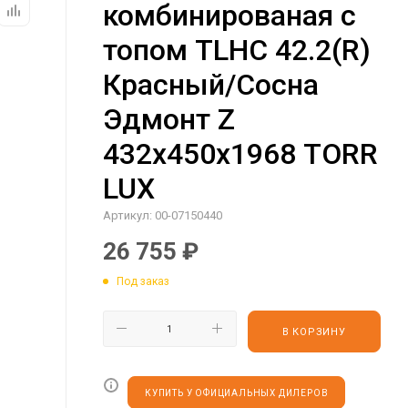
комбинированая с
топом TLHC 42.2(R)
Красный/Сосна
Эдмонт Z
432х450х1968 TORR
LUX
Артикул:
00-07150440
26 755
₽
Под заказ
В КОРЗИНУ
КУПИТЬ У ОФИЦИАЛЬНЫХ ДИЛЕРОВ