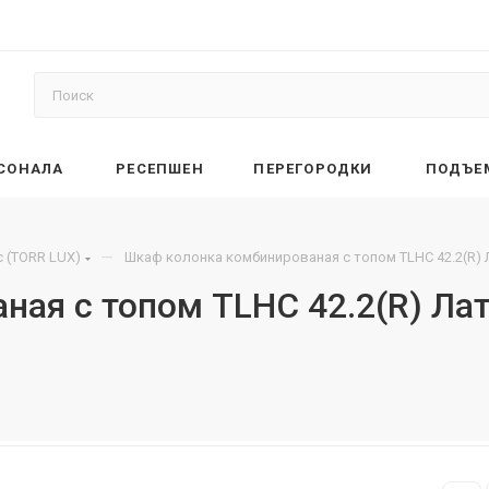
РСОНАЛА
РЕСЕПШЕН
ПЕРЕГОРОДКИ
ПОДЪЕ
—
 (TORR LUX)
Шкаф колонка комбинированая с топом TLHC 42.2(R) 
ая с топом TLHC 42.2(R) Лат