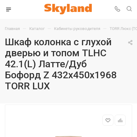
—
—
—
Главная
Каталог
Кабинеты руководителя
TORR Люкс (T
Шкаф колонка с глухой
дверью и топом TLHC
42.1(L) Латте/Дуб
Бофорд Z 432х450х1968
TORR LUX