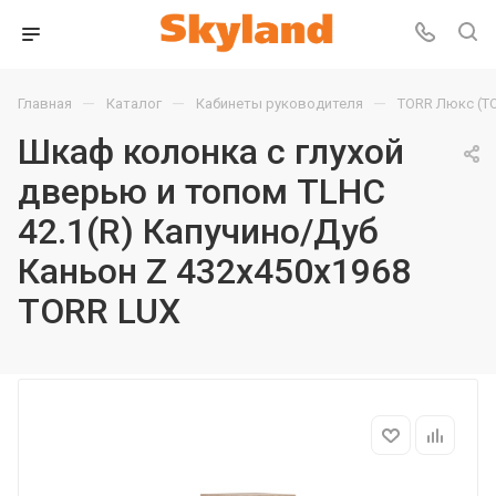
—
—
—
Главная
Каталог
Кабинеты руководителя
TORR Люкс (T
Шкаф колонка с глухой
дверью и топом TLHC
42.1(R) Капучино/Дуб
Каньон Z 432х450х1968
TORR LUX