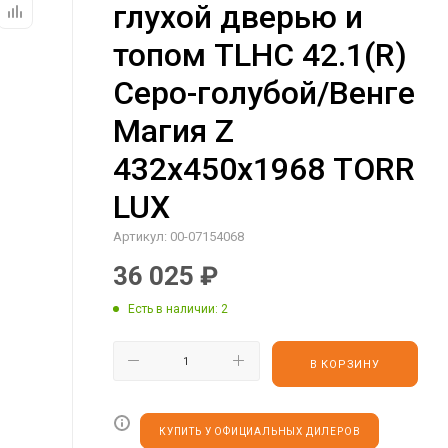
глухой дверью и
топом TLHC 42.1(R)
Серо-голубой/Венге
Магия Z
432х450х1968 TORR
LUX
Артикул:
00-07154068
36 025
₽
Есть в наличии
: 2
В КОРЗИНУ
КУПИТЬ У ОФИЦИАЛЬНЫХ ДИЛЕРОВ