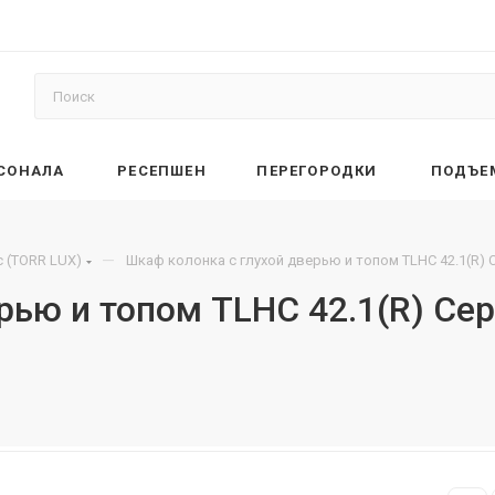
РСОНАЛА
РЕСЕПШЕН
ПЕРЕГОРОДКИ
ПОДЪЕ
—
 (TORR LUX)
Шкаф колонка с глухой дверью и топом TLHC 42.1(R) 
рью и топом TLHC 42.1(R) Се