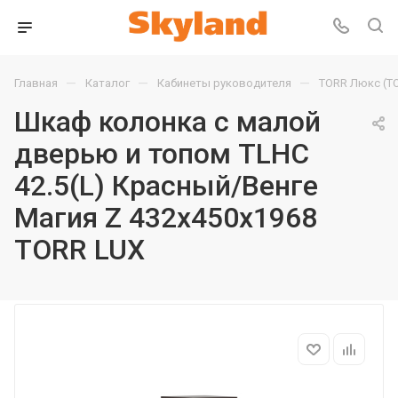
—
—
—
Главная
Каталог
Кабинеты руководителя
TORR Люкс (T
Шкаф колонка с малой
дверью и топом TLHC
42.5(L) Красный/Венге
Магия Z 432х450х1968
TORR LUX