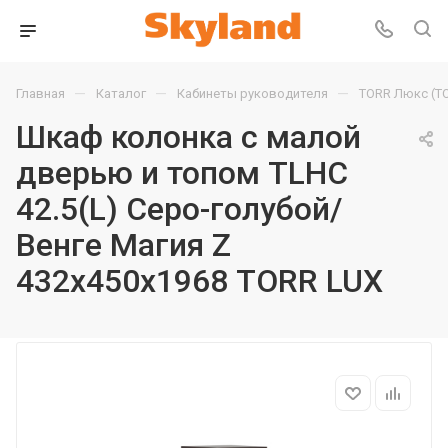
—
—
—
Главная
Каталог
Кабинеты руководителя
TORR Люкс (T
Шкаф колонка с малой
дверью и топом TLHC
42.5(L) Серо-голубой/
Венге Магия Z
432х450х1968 TORR LUX