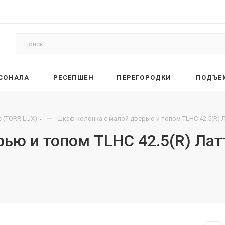
РСОНАЛА
РЕСЕПШЕН
ПЕРЕГОРОДКИ
ПОДЪЕ
—
 (TORR LUX)
Шкаф колонка с малой дверью и топом TLHC 42.5(R) 
ью и топом TLHC 42.5(R) Лат