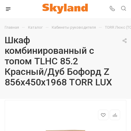
—
—
—
Главная
Каталог
Кабинеты руководителя
TORR Люкс (T
Шкаф
комбинированный с
топом TLHC 85.2
Красный/Дуб Бофорд Z
856х450х1968 TORR LUX