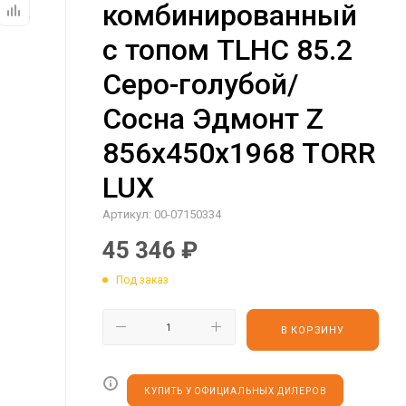
комбинированный
с топом TLHC 85.2
Серо-голубой/
Сосна Эдмонт Z
856х450х1968 TORR
LUX
Артикул:
00-07150334
45 346
₽
Под заказ
В КОРЗИНУ
КУПИТЬ У ОФИЦИАЛЬНЫХ ДИЛЕРОВ