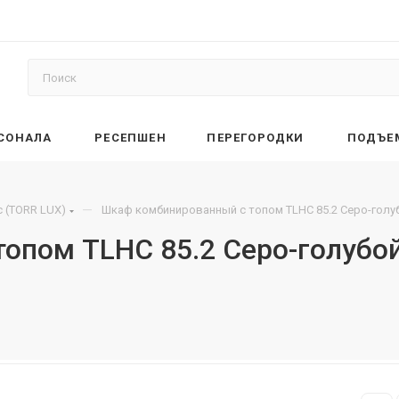
РСОНАЛА
РЕСЕПШЕН
ПЕРЕГОРОДКИ
ПОДЪЕ
—
 (TORR LUX)
Шкаф комбинированный с топом TLHC 85.2 Серо-голу
опом TLHC 85.2 Серо-голубо