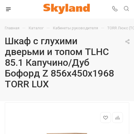
—
—
—
Главная
Каталог
Кабинеты руководителя
TORR Люкс (T
Шкаф с глухими
дверьми и топом TLHC
85.1 Капучино/Дуб
Бофорд Z 856х450х1968
TORR LUX