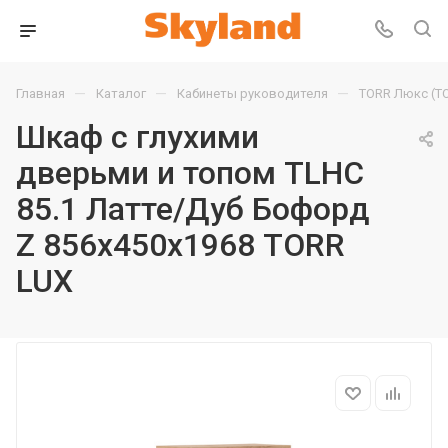
—
—
—
Главная
Каталог
Кабинеты руководителя
TORR Люкс (T
Шкаф с глухими
дверьми и топом TLHC
85.1 Латте/Дуб Бофорд
Z 856х450х1968 TORR
LUX