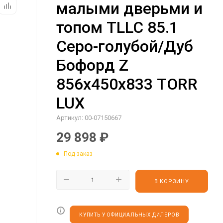
малыми дверьми и
топом TLLC 85.1
Серо-голубой/Дуб
Бофорд Z
856х450х833 TORR
LUX
Артикул:
00-07150667
29 898
₽
Под заказ
В КОРЗИНУ
КУПИТЬ У ОФИЦИАЛЬНЫХ ДИЛЕРОВ