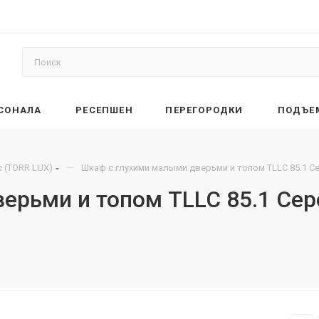
РСОНАЛА
РЕСЕПШЕН
ПЕРЕГОРОДКИ
ПОДЪЕ
—
 (TORR LUX)
Шкаф с глухими малыми дверьми и топом TLLC 85.1 С
ерьми и топом TLLC 85.1 Сер