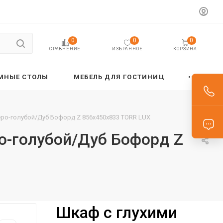
0
0
0
ИЗБРАННОЕ
КОРЗИНА
СРАВНЕНИЕ
МНЫЕ СТОЛЫ
МЕБЕЛЬ ДЛЯ ГОСТИНИЦ
еро-голубой/Дуб Бофорд Z 856х450х833 TORR LUX
о-голубой/Дуб Бофорд Z
Шкаф с глухими