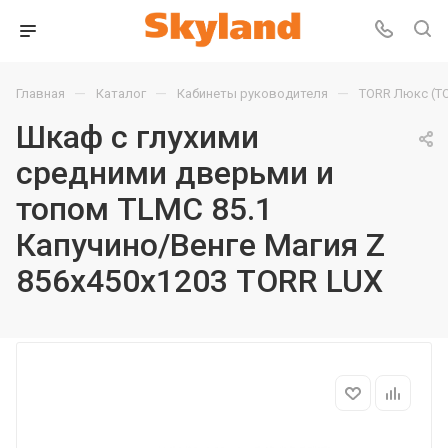
—
—
—
Главная
Каталог
Кабинеты руководителя
TORR Люкс (T
Шкаф с глухими
средними дверьми и
топом TLMC 85.1
Капучино/Венге Магия Z
856х450х1203 TORR LUX