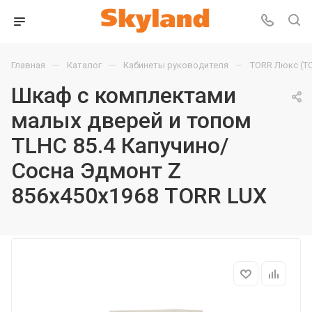
—
—
—
Главная
Каталог
Кабинеты руководителя
TORR Люкс (T
Шкаф с комплектами
малых дверей и топом
TLHC 85.4 Капучино/
Сосна Эдмонт Z
856х450х1968 TORR LUX