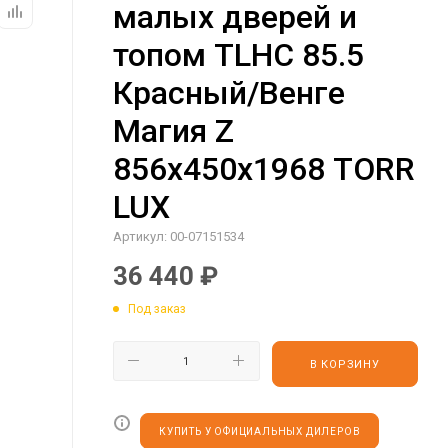
малых дверей и
топом TLHC 85.5
Красный/Венге
Магия Z
856х450х1968 TORR
LUX
Артикул:
00-07151534
36 440
₽
Под заказ
В КОРЗИНУ
КУПИТЬ У ОФИЦИАЛЬНЫХ ДИЛЕРОВ