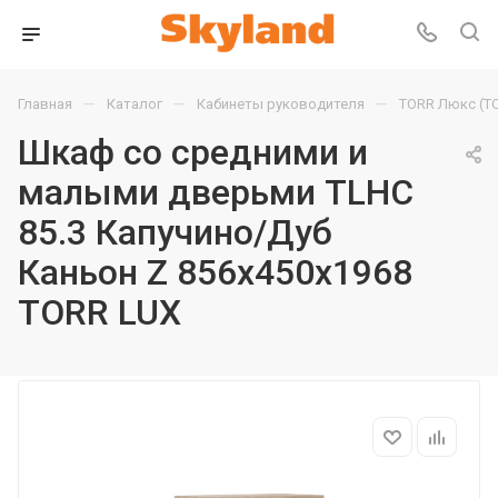
—
—
—
Главная
Каталог
Кабинеты руководителя
TORR Люкс (T
Шкаф со средними и
малыми дверьми TLHC
85.3 Капучино/Дуб
Каньон Z 856х450х1968
TORR LUX