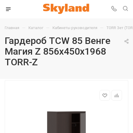
—
—
—
Главная
Каталог
Кабинеты руководителя
TORR Зет (TOR
Гардероб TCW 85 Венге
Магия Z 856х450х1968
TORR-Z