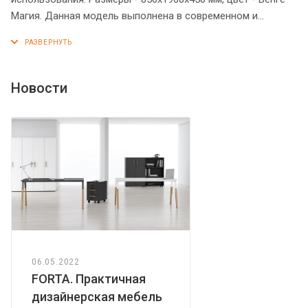
Магия. Данная модель выполнена в современном и
эффектном дизайне, благодаря чему придаст кабинету
более презентабельный вид. Гардероб имеет солидный
верхний топ 38 мм. Все торцевые поверхности элементов
гардероба надежно защищены кромкой ПВХ 2 мм. Данный
Новости
гардероб закрывается дверцами из ЛДСП под цвет
конструкции. На дверцах установлены долговечные и
стильные металлические ручки. Он оснащен 2
выдвижными штангами и 2 полочками, которые
расположены сверху и снизу. Конструкция гардероба
оснащена прочными силовыми креплениями –
эксцентриковыми стяжками. Регулируемые по высоте
опоры обеспечат гардеробу устойчивость на неровном
полу.
06.05.2022
FORTA. Практичная
дизайнерская мебель