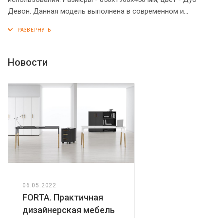
Девон. Данная модель выполнена в современном и
эффектном дизайне, благодаря чему придаст кабинету
более презентабельный вид. Гардероб имеет солидный
верхний топ 38 мм. Все торцевые поверхности элементов
гардероба надежно защищены кромкой ПВХ 2 мм. Данный
Новости
гардероб закрывается дверцами из ЛДСП под цвет
конструкции. На дверцах установлены долговечные и
стильные металлические ручки. Он оснащен 2
выдвижными штангами и 2 полочками, которые
расположены сверху и снизу. Конструкция гардероба
оснащена прочными силовыми креплениями –
эксцентриковыми стяжками. Регулируемые по высоте
опоры обеспечат гардеробу устойчивость на неровном
полу.
06.05.2022
FORTA. Практичная
дизайнерская мебель