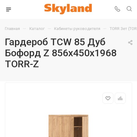
—
—
—
Главная
Каталог
Кабинеты руководителя
TORR Зет (TOR
Гардероб TCW 85 Дуб
Бофорд Z 856х450х1968
TORR-Z