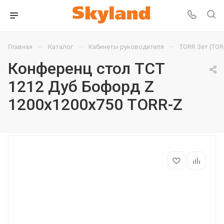
—
—
—
Главная
Каталог
Кабинеты руководителя
TORR Зет (TOR
Конференц стол TCT
1212 Дуб Бофорд Z
1200х1200х750 TORR-Z