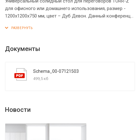
Универсальный солидный стол для переговоров TORR-Z
для офисного или домашнего использования, размер -
1200х1200х750 мм, цвет – Дуб Девон. Данный конференц-
стол позволит комфортно разместить 3-4 человека для
проведения небольшого совещания. Он оснащен
надежными и долговечными опорами увеличенной ширины
из ЛДСП 38 мм, которые скрещены между собой, что
Документы
придает столу дополнительную представительность.
Солидная и прочная столешница 38 мм. Все торцевые
поверхности элементов стола надежно защищены
Schema_00-07121503
кромкой ПВХ 2 мм. Конструкция стола оснащена
499,5 кб
прочными силовыми креплениями – эксцентриковыми
стяжками. Регулируемые по высоте опоры обеспечат
столу устойчивость на неровном полу.
Новости