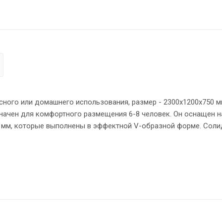
ого или домашнего использования, размер - 2300х1200х750 мм
начен для комфортного размещения 6-8 человек. Он оснащен
 мм, которые выполнены в эффектной V-образной форме. Соли
ементов стола надежно защищены кромкой ПВХ 2 мм. Конструкц
выми стяжками. Регулируемые по высоте опоры обеспечат сто