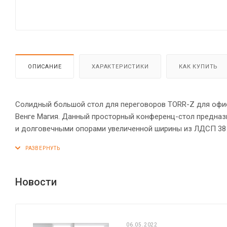
ОПИСАНИЕ
ХАРАКТЕРИСТИКИ
КАК КУПИТЬ
Солидный большой стол для переговоров TORR-Z для офисн
Венге Магия. Данный просторный конференц-стол предназ
и долговечными опорами увеличенной ширины из ЛДСП 38
прочная столешница 38 мм. Все торцевые поверхности эл
оснащена прочными силовыми креплениями – эксцентрико
устойчивость на неровном полу.
Новости
06.05.2022