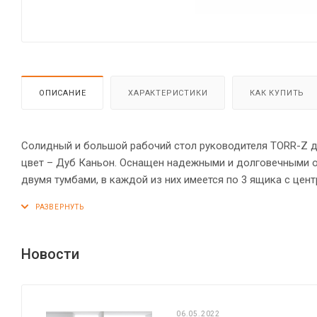
ОПИСАНИЕ
ХАРАКТЕРИСТИКИ
КАК КУПИТЬ
Солидный и большой рабочий стол руководителя TORR-Z дл
цвет – Дуб Каньон. Оснащен надежными и долговечными опорами увеличенной ширины из ЛДСП 38 мм. По бокам стол оснащен
двумя тумбами, в каждой из них имеется по 3 ящика с це
специальные проставки, что создает эффект «парящей сто
поверхности элементов стола надежно защищены кромкой
креплениями – эксцентриковыми стяжками. Регулируемые п
Новости
06.05.2022