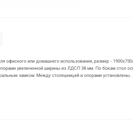
я офисного или домашнего использования, размер - 1900х750х
нтральным замком. Между столешницей и опорами установлены
лешницы». Солидная и прочная столешница 38 мм. Все торцевы
 ПВХ 2 мм. Конструкция стола оснащена прочными силовыми
о высоте опоры обеспечат столу устойчивость на неровном по