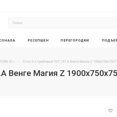
РСОНАЛА
РЕСЕПШЕН
ПЕРЕГОРОДКИ
ПОДЪЕ
—
(TORR-Z)
Стол 2-х тумбовый TDT 197.A Венге Магия Z 1900х750х750 
.A Венге Магия Z 1900х750х7