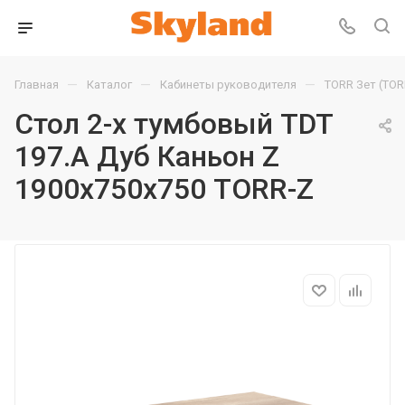
—
—
—
Главная
Каталог
Кабинеты руководителя
TORR Зет (TOR
Стол 2-х тумбовый TDT
197.A Дуб Каньон Z
1900х750х750 TORR-Z