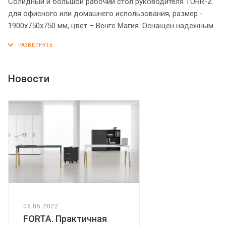
Солидный и большой рабочий стол руководителя TORR-Z
для офисного или домашнего использования, размер -
1900х750х750 мм, цвет – Венге Магия. Оснащен надежными
и долговечными опорами увеличенной ширины из ЛДСП 38
мм. По бокам стол оснащен двумя тумбами, в каждой из
них имеется по 3 ящика с центральным замком. Между
столешницей и опорами установлены специальные
Новости
проставки, что создает эффект «парящей столешницы».
Солидная и прочная столешница 38 мм. Все торцевые
поверхности элементов стола надежно защищены
кромкой ПВХ 2 мм. Конструкция стола оснащена
прочными силовыми креплениями – эксцентриковыми
стяжками. Регулируемые по высоте опоры обеспечат
столу устойчивость на неровном полу.
06.05.2022
FORTA. Практичная