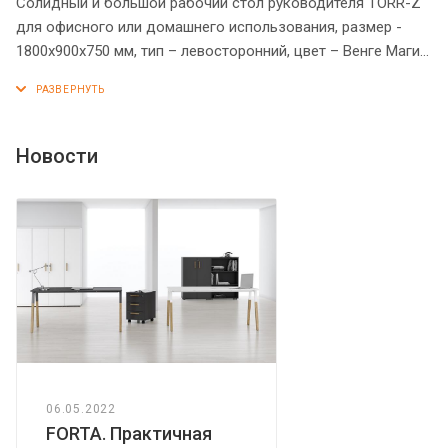
Солидный и большой рабочий стол руководителя TORR-Z
для офисного или домашнего использования, размер -
1800х900х750 мм, тип – левосторонний, цвет – Венге Магия.
Оснащен надежными и долговечными опорами
увеличенной ширины из ЛДСП 38 мм, которые
расположены по краям стола. Между столешницей и
опорами установлены специальные проставки, что
Новости
создает эффект «парящей столешницы». Солидная и
прочная столешница 38 мм. Все торцевые поверхности
элементов стола надежно защищены кромкой ПВХ 2 мм.
Конструкция стола оснащена прочными силовыми
креплениями – эксцентриковыми стяжками. Регулируемые
по высоте опоры обеспечат столу устойчивость на
неровном полу.
06.05.2022
FORTA. Практичная