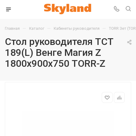
—
—
—
Главная
Каталог
Кабинеты руководителя
TORR Зет (TOR
Стол руководителя TCT
189(L) Венге Магия Z
1800х900х750 TORR-Z