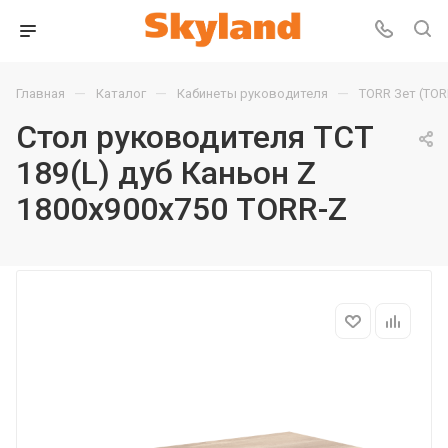
—
—
—
Главная
Каталог
Кабинеты руководителя
TORR Зет (TOR
Стол руководителя TCT
189(L) дуб Каньон Z
1800х900х750 TORR-Z