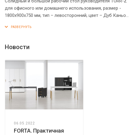
Солидный и большой рабочий стол руководителя TORR-Z
для офисного или домашнего использования, размер -
1800х900х750 мм, тип – левосторонний, цвет – Дуб Каньон.
Оснащен надежными и долговечными опорами
увеличенной ширины из ЛДСП 38 мм, которые
расположены по краям стола. Между столешницей и
опорами установлены специальные проставки, что
Новости
создает эффект «парящей столешницы». Солидная и
прочная столешница 38 мм. Все торцевые поверхности
элементов стола надежно защищены кромкой ПВХ 2 мм.
Конструкция стола оснащена прочными силовыми
креплениями – эксцентриковыми стяжками. Регулируемые
по высоте опоры обеспечат столу устойчивость на
неровном полу.
06.05.2022
FORTA. Практичная