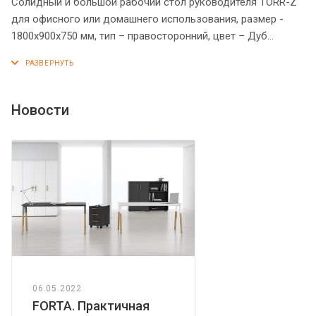
Солидный и большой рабочий стол руководителя TORR-Z
для офисного или домашнего использования, размер -
1800х900х750 мм, тип – правосторонний, цвет – Дуб
Каньон. Оснащен надежными и долговечными опорами
увеличенной ширины из ЛДСП 38 мм, которые
расположены по краям стола. Между столешницей и
опорами установлены специальные проставки, что
Новости
создает эффект «парящей столешницы». Солидная и
прочная столешница 38 мм. Все торцевые поверхности
элементов стола надежно защищены кромкой ПВХ 2 мм.
Конструкция стола оснащена прочными силовыми
креплениями – эксцентриковыми стяжками. Регулируемые
по высоте опоры обеспечат столу устойчивость на
неровном полу.
06.05.2022
FORTA. Практичная