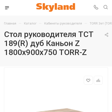
—
—
—
Главная
Каталог
Кабинеты руководителя
TORR Зет (TOR
Стол руководителя TCT
189(R) дуб Каньон Z
1800х900х750 TORR-Z