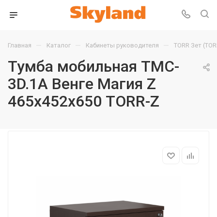
—
—
—
Главная
Каталог
Кабинеты руководителя
TORR Зет (TOR
Тумба мобильная TMC-
3D.1A Венге Магия Z
465х452х650 TORR-Z