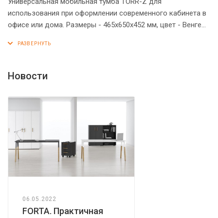
Универсальная мобильная тумба TORR-Z для
использования при оформлении современного кабинета в
офисе или дома. Размеры - 465х650х452 мм, цвет - Венге
Магия. Тумба имеет солидный верхний топ 25 мм. Удобные
колесики с плавным ходом, надежная защита торцевых
поверхностей - кромка ПВХ 2 мм. Количество ящиков - 3.
Ящики тумбы оснащены центральным замком.
Новости
Конструкция тумбы оснащена прочными силовыми
креплениями – эксцентриковыми стяжками.
06.05.2022
FORTA. Практичная