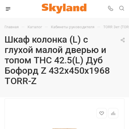
—
—
—
Главная
Каталог
Кабинеты руководителя
TORR Зет (TOR
Шкаф колонка (L) с
глухой малой дверью и
топом THC 42.5(L) Дуб
Бофорд Z 432х450х1968
TORR-Z