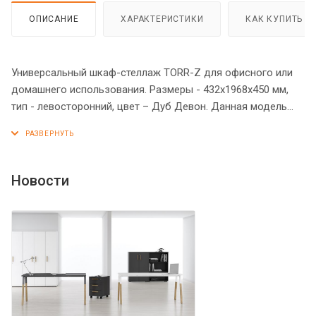
ОПИСАНИЕ
ХАРАКТЕРИСТИКИ
КАК КУПИТЬ
Универсальный шкаф-стеллаж TORR-Z для офисного или
домашнего использования. Размеры - 432х1968х450 мм,
тип - левосторонний, цвет – Дуб Девон. Данная модель
выполнена в современном и эффектном дизайне,
благодаря чему придаст кабинету более презентабельный
вид. Шкаф имеет солидный верхний топ 38 мм. Все
торцевые поверхности элементов шкафа надежно
Новости
защищены кромкой ПВХ 2 мм. Оснащен 5 полками, две
нижние полки закрыты дверцей из ЛДСП, три верхние –
открыты. На дверце установлена долговечная и стильная
металлическая ручка. Конструкция шкафа оснащена
прочными силовыми креплениями – эксцентриковыми
стяжками. Регулируемые по высоте опоры обеспечат
шкафу устойчивость на неровном полу.